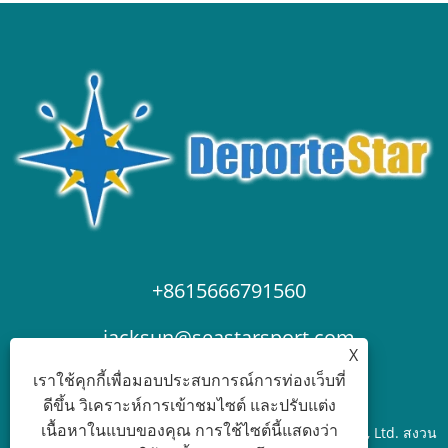
+8615666791560
jacksun@seastarsport.com
X
เราใช้คุกกี้เพื่อมอบประสบการณ์การท่องเว็บที่
ดีขึ้น วิเคราะห์การเข้าชมไซต์ และปรับแต่ง
เนื้อหาในแบบของคุณ การใช้ไซต์นี้แสดงว่า
ลิขสิทธิ์© 2025 Qingdao Seastar Sport Equipment Co. , Ltd. สงวน