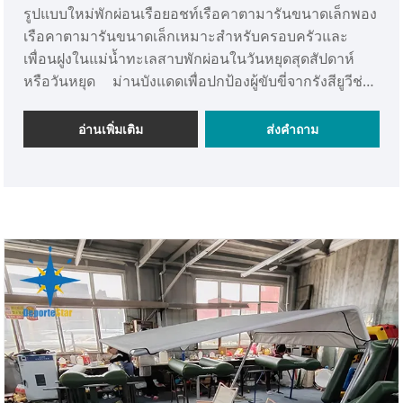
รูปแบบใหม่พักผ่อนเรือยอชท์เรือคาตามารันขนาดเล็กพอง
เรือคาตามารันขนาดเล็กเหมาะสำหรับครอบครัวและ
เพื่อนฝูงในแม่น้ำทะเลสาบพักผ่อนในวันหยุดสุดสัปดาห์
หรือวันหยุด ม่านบังแดดเพื่อปกป้องผู้ขับขี่จากรังสียูวีช่วย
เพิ่มความรู้สึกสบายตัว นอกจากนี้ยังสามารถเพิ่มแผงโซ
ลาร์เซลล์เพื่อจ่ายพลังงานไฟฟ้าในการเคลื่อนย้ายเรือคา
อ่านเพิ่มเติม
ส่งคำถาม
ตามารันลำนี้ได้