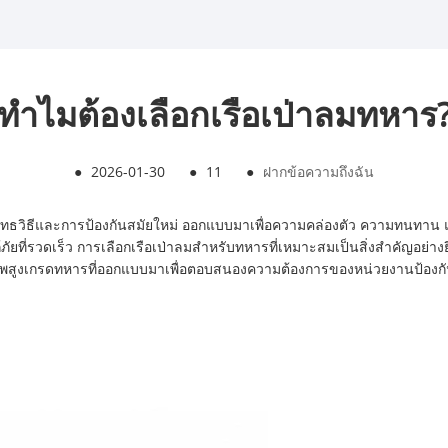
ทำไมต้องเลือกเรือเป่าลมทหาร
●
2026-01-30
●
11
●
ฝากข้อความถึงฉัน
ุทธวิธีและการป้องกันสมัยใหม่ ออกแบบมาเพื่อความคล่องตัว ความทนทาน แล
ยที่รวดเร็ว การเลือกเรือเป่าลมสำหรับทหารที่เหมาะสมเป็นสิ่งสำคัญอย่าง
าพสูงเกรดทหารที่ออกแบบมาเพื่อตอบสนองความต้องการของหน่วยงานป้องกั