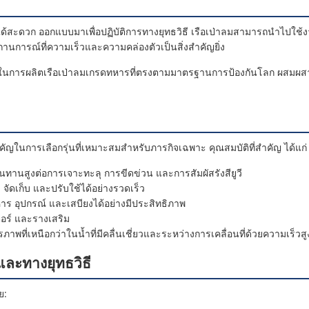
ด้สะดวก ออกแบบมาเพื่อปฏิบัติการทางยุทธวิธี เรือเป่าลมสามารถนำไปใช้
นสถานการณ์ที่ความเร็วและความคล่องตัวเป็นสิ่งสำคัญยิ่ง
ญในการผลิตเรือเป่าลมเกรดทหารที่ตรงตามมาตรฐานการป้องกันโลก ผสมผสานวิ
ญในการเลือกรุ่นที่เหมาะสมสำหรับภารกิจเฉพาะ คุณสมบัติที่สำคัญ ได้แก่ 
ทานสูงต่อการเจาะทะลุ การขีดข่วน และการสัมผัสรังสียูวี
ัดเก็บ และปรับใช้ได้อย่างรวดเร็ว
ร อุปกรณ์ และเสบียงได้อย่างมีประสิทธิภาพ
เตอร์ และรางเสริม
รภาพที่เหนือกว่าในน้ำที่มีคลื่นเชี่ยวและระหว่างการเคลื่อนที่ด้วยความเร็วสู
ละทางยุทธวิธี
ย: