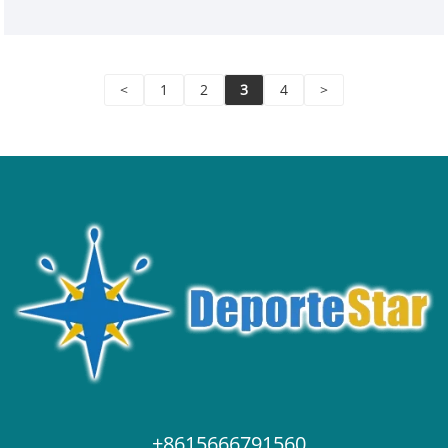
<
1
2
3
4
>
+8615666791560